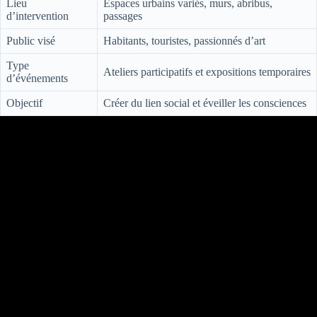
Lieu
Espaces urbains variés, murs, abribus,
d’intervention
passages
Public visé
Habitants, touristes, passionnés d’art
Type
Ateliers participatifs et expositions temporaires
d’événements
Objectif
Créer du lien social et éveiller les consciences