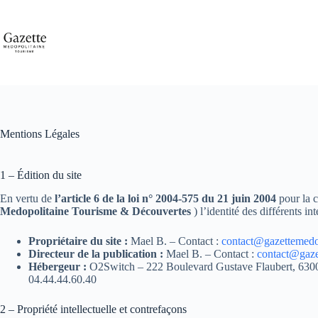
Passer
au
contenu
Mentions Légales
1 – Édition du site
En vertu de
l’article 6 de la loi n° 2004-575 du 21 juin 2004
pour la c
Medopolitaine Tourisme & Découvertes
) l’identité des différents in
Propriétaire du site :
Mael B. – Contact :
contact@gazettemedop
Directeur de la publication :
Mael B. – Contact :
contact@gaze
Hébergeur :
O2Switch – 222 Boulevard Gustave Flaubert, 6300
04.44.44.60.40
2 – Propriété intellectuelle et contrefaçons