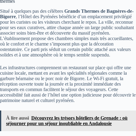
thermes
Situé à quelques pas des célèbres
Grands Thermes de Bagnères-de-
Bigorre
, l’Hôtel des Pyrénées bénéficie d’un emplacement privilégié
pour les curistes ou les visiteurs cherchant le repos. La ville, reconnue
pour ses eaux curatives, attire chaque année un large public souhaitant
associer soins bien-être et découverte du massif pyrénéen.
L’établissement propose des chambres simples mais très accueillantes,
où le confort et le charme s’imposent plus que la décoration
ostentatoire. Ce parti pris séduit un certain public attaché aux valeurs
solides et à une atmosphère où le temps semble suspendu.
Les infrastructures comprennent un restaurant sur place qui offre une
cuisine locale, mettant en avant les spécialités régionales comme la
garbure béarnaise ou le porc noir de Bigorre. Le Wi-Fi gratuit, la
réception ouverte toute la journée et la proximité immédiate des
transports en commun facilitent le séjour des voyageurs. Cette
accessibilité fait aussi de l’hôtel une option judicieuse pour découvrir le
patrimoine naturel et culturel pyrénéen.
À lire aussi
Découvrez les trésors hôteliers de Grenade : où
séjourner pour un séjour inoubliable en Andalousie