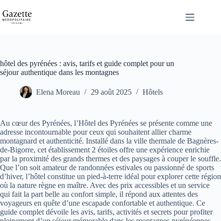
Passer
au
contenu
hôtel des pyrénées : avis, tarifs et guide complet pour un
séjour authentique dans les montagnes
Elena Moreau
29 août 2025
Hôtels
Au cœur des Pyrénées, l’Hôtel des Pyrénées se présente comme une
adresse incontournable pour ceux qui souhaitent allier charme
montagnard et authenticité. Installé dans la ville thermale de Bagnères-
de-Bigorre, cet établissement 2 étoiles offre une expérience enrichie
par la proximité des grands thermes et des paysages à couper le souffle.
Que l’on soit amateur de randonnées estivales ou passionné de sports
d’hiver, l’hôtel constitue un pied-à-terre idéal pour explorer cette région
où la nature règne en maître. Avec des prix accessibles et un service
qui fait la part belle au confort simple, il répond aux attentes des
voyageurs en quête d’une escapade confortable et authentique. Ce
guide complet dévoile les avis, tarifs, activités et secrets pour profiter
pleinement d’un séjour mémorable dans les montagnes pyrénéennes.