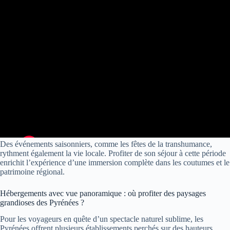
Des événements saisonniers, comme les fêtes de la transhumance,
rythment également la vie locale. Profiter de son séjour à cette période
enrichit l’expérience d’une immersion complète dans les coutumes et le
patrimoine régional.
Hébergements avec vue panoramique : où profiter des paysages
grandioses des Pyrénées ?
Pour les voyageurs en quête d’un spectacle naturel sublime, les
Pyrénées offrent plusieurs établissements perchés sur des hauteurs