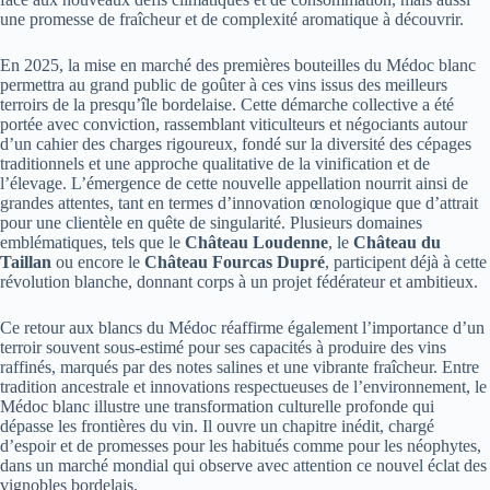
une promesse de fraîcheur et de complexité aromatique à découvrir.
En 2025, la mise en marché des premières bouteilles du Médoc blanc
permettra au grand public de goûter à ces vins issus des meilleurs
terroirs de la presqu’île bordelaise. Cette démarche collective a été
portée avec conviction, rassemblant viticulteurs et négociants autour
d’un cahier des charges rigoureux, fondé sur la diversité des cépages
traditionnels et une approche qualitative de la vinification et de
l’élevage. L’émergence de cette nouvelle appellation nourrit ainsi de
grandes attentes, tant en termes d’innovation œnologique que d’attrait
pour une clientèle en quête de singularité. Plusieurs domaines
emblématiques, tels que le
Château Loudenne
, le
Château du
Taillan
ou encore le
Château Fourcas Dupré
, participent déjà à cette
révolution blanche, donnant corps à un projet fédérateur et ambitieux.
Ce retour aux blancs du Médoc réaffirme également l’importance d’un
terroir souvent sous-estimé pour ses capacités à produire des vins
raffinés, marqués par des notes salines et une vibrante fraîcheur. Entre
tradition ancestrale et innovations respectueuses de l’environnement, le
Médoc blanc illustre une transformation culturelle profonde qui
dépasse les frontières du vin. Il ouvre un chapitre inédit, chargé
d’espoir et de promesses pour les habitués comme pour les néophytes,
dans un marché mondial qui observe avec attention ce nouvel éclat des
vignobles bordelais.