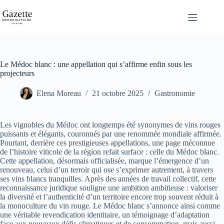
Passer
au
contenu
Le Médoc blanc : une appellation qui s’affirme enfin sous les
projecteurs
Elena Moreau
21 octobre 2025
Gastronomie
Les vignobles du Médoc ont longtemps été synonymes de vins rouges
puissants et élégants, couronnés par une renommée mondiale affirmée.
Pourtant, derrière ces prestigieuses appellations, une page méconnue
de l’histoire viticole de la région refait surface : celle du Médoc blanc.
Cette appellation, désormais officialisée, marque l’émergence d’un
renouveau, celui d’un terroir qui ose s’exprimer autrement, à travers
ses vins blancs tranquilles. Après des années de travail collectif, cette
reconnaissance juridique souligne une ambition ambitieuse : valoriser
la diversité et l’authenticité d’un territoire encore trop souvent réduit à
la monoculture du vin rouge. Le Médoc blanc s’annonce ainsi comme
une véritable revendication identitaire, un témoignage d’adaptation
face aux nouveaux défis climatiques et de consommation, mais aussi