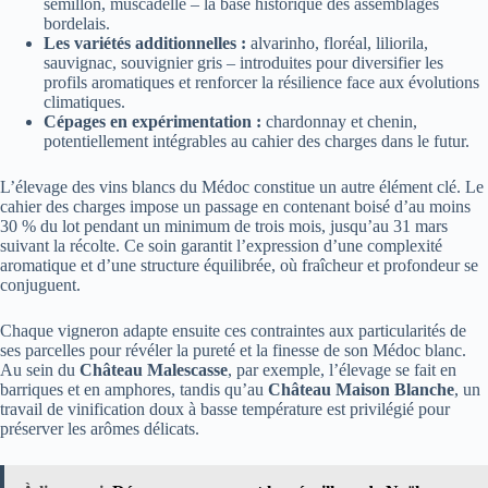
sémillon, muscadelle – la base historique des assemblages
bordelais.
Les variétés additionnelles :
alvarinho, floréal, liliorila,
sauvignac, souvignier gris – introduites pour diversifier les
profils aromatiques et renforcer la résilience face aux évolutions
climatiques.
Cépages en expérimentation :
chardonnay et chenin,
potentiellement intégrables au cahier des charges dans le futur.
L’élevage des vins blancs du Médoc constitue un autre élément clé. Le
cahier des charges impose un passage en contenant boisé d’au moins
30 % du lot pendant un minimum de trois mois, jusqu’au 31 mars
suivant la récolte. Ce soin garantit l’expression d’une complexité
aromatique et d’une structure équilibrée, où fraîcheur et profondeur se
conjuguent.
Chaque vigneron adapte ensuite ces contraintes aux particularités de
ses parcelles pour révéler la pureté et la finesse de son Médoc blanc.
Au sein du
Château Malescasse
, par exemple, l’élevage se fait en
barriques et en amphores, tandis qu’au
Château Maison Blanche
, un
travail de vinification doux à basse température est privilégié pour
préserver les arômes délicats.