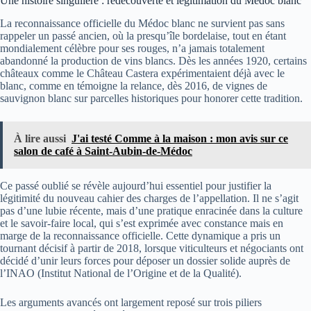
Une histoire singulière : redécouverte et légitimation du Médoc blanc
La reconnaissance officielle du Médoc blanc ne survient pas sans
rappeler un passé ancien, où la presqu’île bordelaise, tout en étant
mondialement célèbre pour ses rouges, n’a jamais totalement
abandonné la production de vins blancs. Dès les années 1920, certains
châteaux comme le Château Castera expérimentaient déjà avec le
blanc, comme en témoigne la relance, dès 2016, de vignes de
sauvignon blanc sur parcelles historiques pour honorer cette tradition.
À lire aussi
J'ai testé Comme à la maison : mon avis sur ce
salon de café à Saint-Aubin-de-Médoc
Ce passé oublié se révèle aujourd’hui essentiel pour justifier la
légitimité du nouveau cahier des charges de l’appellation. Il ne s’agit
pas d’une lubie récente, mais d’une pratique enracinée dans la culture
et le savoir-faire local, qui s’est exprimée avec constance mais en
marge de la reconnaissance officielle. Cette dynamique a pris un
tournant décisif à partir de 2018, lorsque viticulteurs et négociants ont
décidé d’unir leurs forces pour déposer un dossier solide auprès de
l’INAO (Institut National de l’Origine et de la Qualité).
Les arguments avancés ont largement reposé sur trois piliers