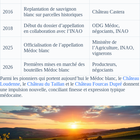
Replantation de sauvignon
2016
Château Castera
blanc sur parcelles historiques
Début du dossier d’appellation
ODG Médoc,
2018
en collaboration avec l’INAO
négociants, INAO
Ministère de
Officialisation de l’appellation
2025
l’Agriculture, INAO,
Médoc blanc
vignerons
Premières mises en marché des
Producteurs,
2026
bouteilles Médoc blanc
négociants
Parmi les pionniers qui portent aujourd’hui le Médoc blanc, le
Château
Loudenne
, le
Château du Taillan
et le
Château Fourcas Dupré
donnent
une impulsion nouvelle, conciliant finesse et expression typique
médocaine.