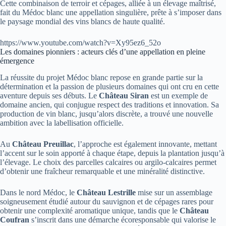
Cette combinaison de terroir et cépages, alliée à un élevage maîtrisé,
fait du Médoc blanc une appellation singulière, prête à s’imposer dans
le paysage mondial des vins blancs de haute qualité.
https://www.youtube.com/watch?v=Xy95ez6_52o
Les domaines pionniers : acteurs clés d’une appellation en pleine
émergence
La réussite du projet Médoc blanc repose en grande partie sur la
détermination et la passion de plusieurs domaines qui ont cru en cette
aventure depuis ses débuts. Le
Château Siran
est un exemple de
domaine ancien, qui conjugue respect des traditions et innovation. Sa
production de vin blanc, jusqu’alors discrète, a trouvé une nouvelle
ambition avec la labellisation officielle.
Au
Château Preuillac
, l’approche est également innovante, mettant
l’accent sur le soin apporté à chaque étape, depuis la plantation jusqu’à
l’élevage. Le choix des parcelles calcaires ou argilo-calcaires permet
d’obtenir une fraîcheur remarquable et une minéralité distinctive.
Dans le nord Médoc, le
Château Lestrille
mise sur un assemblage
soigneusement étudié autour du sauvignon et de cépages rares pour
obtenir une complexité aromatique unique, tandis que le
Château
Coufran
s’inscrit dans une démarche écoresponsable qui valorise le