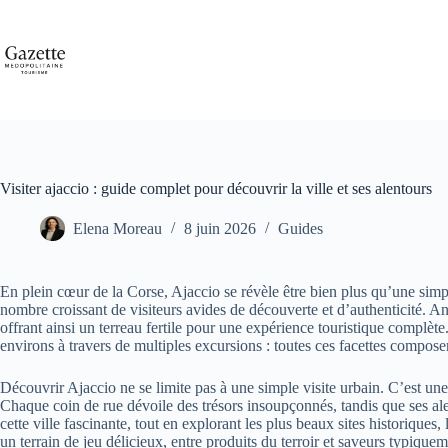
Passer
au
contenu
Visiter ajaccio : guide complet pour découvrir la ville et ses alentours
Elena Moreau
8 juin 2026
Guides
En plein cœur de la Corse, Ajaccio se révèle être bien plus qu’une simpl
nombre croissant de visiteurs avides de découverte et d’authenticité. A
offrant ainsi un terreau fertile pour une expérience touristique complèt
environs à travers de multiples excursions : toutes ces facettes composent
Découvrir Ajaccio ne se limite pas à une simple visite urbain. C’est une 
Chaque coin de rue dévoile des trésors insoupçonnés, tandis que ses alen
cette ville fascinante, tout en explorant les plus beaux sites historiq
un terrain de jeu délicieux, entre produits du terroir et saveurs typiqu