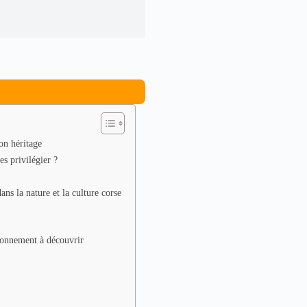
on héritage
es privilégier ?
ns la nature et la culture corse
ironnement à découvrir