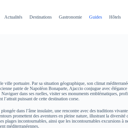
Actualités
Destinations
Gastronomie
Guides
Hôtels
e ville portuaire. Par sa situation géographique, son climat méditerranée
ncienne patrie de Napoléon Bonaparte, Ajaccio conjugue avec élégance hi
e. Naviguer dans ses ruelles, visiter ses monuments emblématiques, profi
 l’attrait puissant de cette destination corse.
plongée dans l’âme insulaire, une rencontre avec des traditions vivantes,
tours promettent des aventures en pleine nature, illustrant la diversité
ues, les plages incontournables, ainsi que les incontournables excursion
ement méditerranéennes.